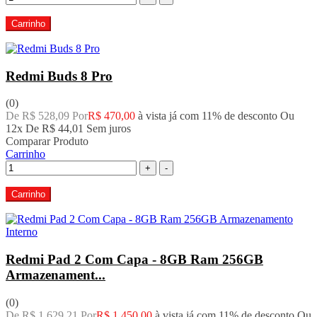
Carrinho
Redmi Buds 8 Pro
(0)
De R$ 528,09 Por
R$ 470,00
à vista já com 11% de desconto
Ou
12x De
R$ 44,01
Sem juros
Comparar Produto
Carrinho
+
-
Carrinho
Redmi Pad 2 Com Capa - 8GB Ram 256GB
Armazenament...
(0)
De R$ 1.629,21 Por
R$ 1.450,00
à vista já com 11% de desconto
Ou