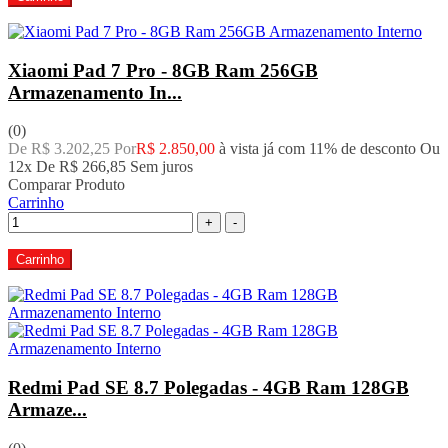
Xiaomi Pad 7 Pro - 8GB Ram 256GB
Armazenamento In...
(0)
De R$ 3.202,25 Por
R$ 2.850,00
à vista já com 11% de desconto
Ou
12x De
R$ 266,85
Sem juros
Comparar Produto
Carrinho
+
-
Carrinho
Redmi Pad SE 8.7 Polegadas - 4GB Ram 128GB
Armaze...