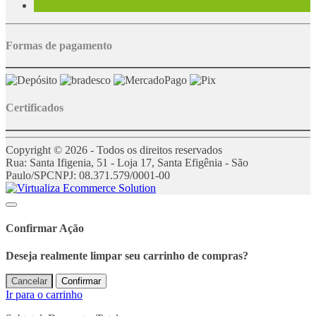
Formas de pagamento
Certificados
Copyright © 2026 - Todos os direitos reservados
Rua: Santa Ifigenia, 51 - Loja 17, Santa Efigênia - São
Paulo/SP
CNPJ: 08.371.579/0001-00
Confirmar Ação
Deseja realmente limpar seu carrinho de compras?
Cancelar
Confirmar
Ir para o carrinho