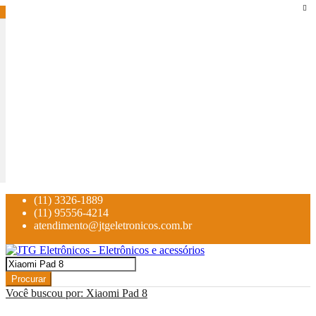
(11) 3326-1889
(11) 95556-4214
atendimento@jtgeletronicos.com.br
Procurar
Você buscou por: Xiaomi Pad 8