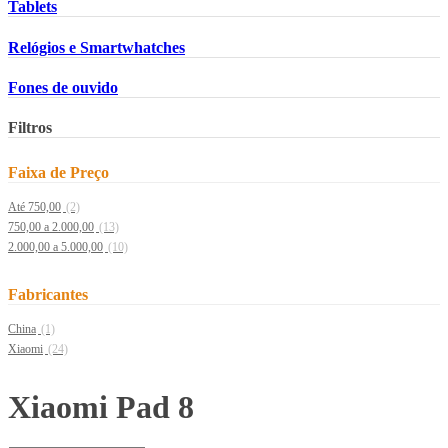
Tablets
Relógios e Smartwhatches
Fones de ouvido
Filtros
Faixa de Preço
Até 750,00
(2)
750,00 a 2.000,00
(13)
2.000,00 a 5.000,00
(10)
Fabricantes
China
(1)
Xiaomi
(24)
Xiaomi Pad 8