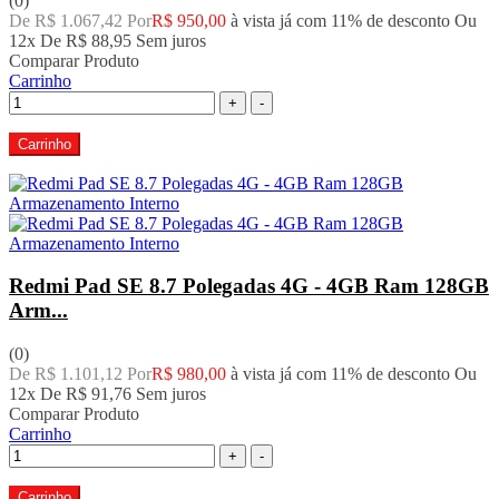
(0)
De R$ 1.067,42 Por
R$ 950,00
à vista já com 11% de desconto
Ou
12x De
R$ 88,95
Sem juros
Comparar Produto
Carrinho
+
-
Carrinho
Redmi Pad SE 8.7 Polegadas 4G - 4GB Ram 128GB
Arm...
(0)
De R$ 1.101,12 Por
R$ 980,00
à vista já com 11% de desconto
Ou
12x De
R$ 91,76
Sem juros
Comparar Produto
Carrinho
+
-
Carrinho