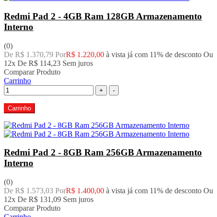
Redmi Pad 2 - 4GB Ram 128GB Armazenamento
Interno
(0)
De R$ 1.370,79 Por
R$ 1.220,00
à vista já com 11% de desconto
Ou
12x De
R$ 114,23
Sem juros
Comparar Produto
Carrinho
+
-
Carrinho
Redmi Pad 2 - 8GB Ram 256GB Armazenamento
Interno
(0)
De R$ 1.573,03 Por
R$ 1.400,00
à vista já com 11% de desconto
Ou
12x De
R$ 131,09
Sem juros
Comparar Produto
Carrinho