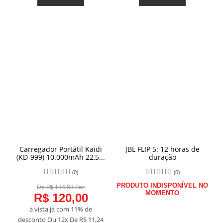
Carregador Portátil Kaidi
JBL FLIP 5: 12 horas de
(KD-999) 10.000mAh 22,5...
duração
(0)
(0)
PRODUTO INDISPONÍVEL NO
De R$ 134,83 Por
MOMENTO
R$ 120,00
à vista já com 11% de
desconto
Ou 12x De
R$ 11,24