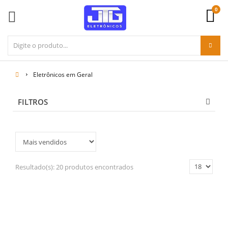
0
Eletrônicos em Geral
FILTROS
Resultado(s):
20 produtos encontrados