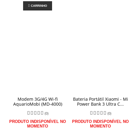
CARRINHO
Modem 3G/4G Wi-fi
Bateria Portátil Xiaomi - Mi
AquarioMobi (MD-4000)
Power Bank 3 Ultra C...
(0)
(0)
PRODUTO INDISPONÍVEL NO
PRODUTO INDISPONÍVEL NO
MOMENTO
MOMENTO