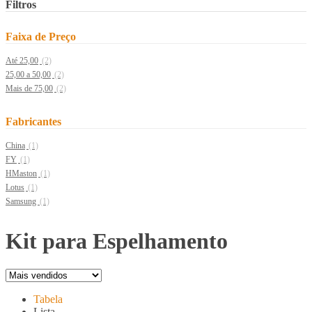
Filtros
Faixa de Preço
Até 25,00
(2)
25,00 a 50,00
(2)
Mais de 75,00
(2)
Fabricantes
China
(1)
FY
(1)
HMaston
(1)
Lotus
(1)
Samsung
(1)
Kit para Espelhamento
Tabela
Lista