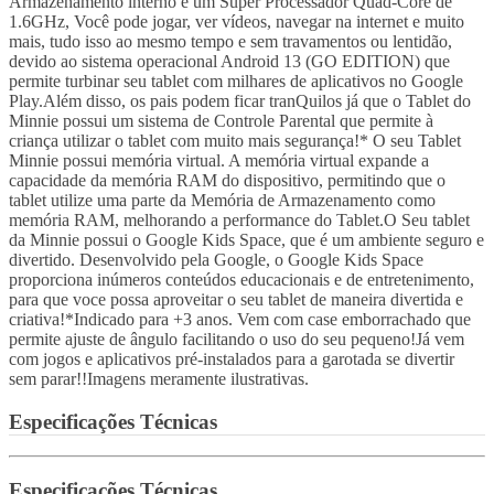
Armazenamento interno e um Super Processador Quad-Core de
1.6GHz, Você pode jogar, ver vídeos, navegar na internet e muito
mais, tudo isso ao mesmo tempo e sem travamentos ou lentidão,
devido ao sistema operacional Android 13 (GO EDITION) que
permite turbinar seu tablet com milhares de aplicativos no Google
Play.Além disso, os pais podem ficar tranQuilos já que o Tablet do
Minnie possui um sistema de Controle Parental que permite à
criança utilizar o tablet com muito mais segurança!* O seu Tablet
Minnie possui memória virtual. A memória virtual expande a
capacidade da memória RAM do dispositivo, permitindo que o
tablet utilize uma parte da Memória de Armazenamento como
memória RAM, melhorando a performance do Tablet.O Seu tablet
da Minnie possui o Google Kids Space, que é um ambiente seguro e
divertido. Desenvolvido pela Google, o Google Kids Space
proporciona inúmeros conteúdos educacionais e de entretenimento,
para que voce possa aproveitar o seu tablet de maneira divertida e
criativa!*Indicado para +3 anos. Vem com case emborrachado que
permite ajuste de ângulo facilitando o uso do seu pequeno!Já vem
com jogos e aplicativos pré-instalados para a garotada se divertir
sem parar!!Imagens meramente ilustrativas.
Especificações Técnicas
Especificações Técnicas