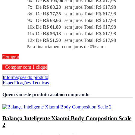
6x
De
R$ 103,00
sem juros
Total: R$ 617,98
7x
De
R$ 88,28
sem juros
Total: R$ 617,98
8x
De
R$ 77,25
sem juros
Total: R$ 617,98
9x
De
R$ 68,66
sem juros
Total: R$ 617,98
10x
De
R$ 61,80
sem juros
Total: R$ 617,98
11x
De
R$ 56,18
sem juros
Total: R$ 617,98
12x
De
R$ 51,50
sem juros
Total: R$ 617,98
Para financiamento com juros de 0% a.m.
Comprar
Comprar com 1 clique
Informações do produto
Especificações Técnicas
Quem viu este produto acabou comprando
Balança Inteligente Xiaomi Body Composition Scale
2