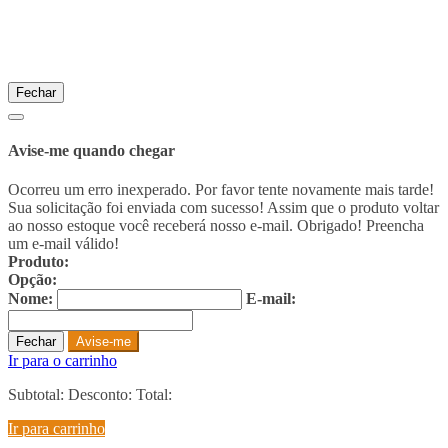
Fechar
Avise-me quando chegar
Ocorreu um erro inexperado. Por favor tente novamente mais tarde!
Sua solicitação foi enviada com sucesso! Assim que o produto voltar
ao nosso estoque você receberá nosso e-mail. Obrigado!
Preencha
um e-mail válido!
Produto:
Opção:
Nome:
E-mail:
Fechar
Avise-me
Ir para o carrinho
Subtotal:
Desconto:
Total:
Ir para carrinho