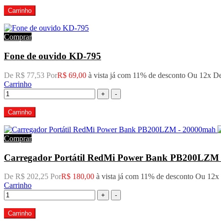
Carrinho
Comprar
Fone de ouvido KD-795
De R$ 77,53 Por
R$ 69,00
à vista já com 11% de desconto
Ou 12x D
Carrinho
+
-
Carrinho
Comprar
Carregador Portátil RedMi Power Bank PB200LZM -
De R$ 202,25 Por
R$ 180,00
à vista já com 11% de desconto
Ou 12x
Carrinho
+
-
Carrinho