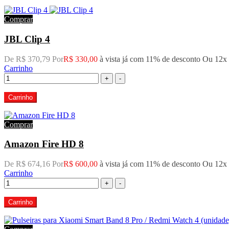
Comprar
JBL Clip 4
De R$ 370,79 Por
R$ 330,00
à vista já com 11% de desconto
Ou 12x
Carrinho
+
-
Carrinho
Comprar
Amazon Fire HD 8
De R$ 674,16 Por
R$ 600,00
à vista já com 11% de desconto
Ou 12x
Carrinho
+
-
Carrinho