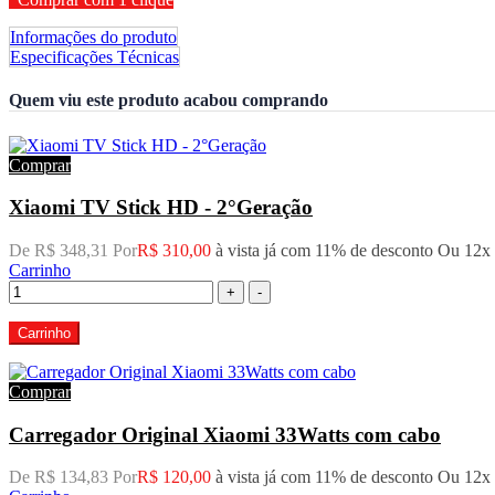
Informações do produto
Especificações Técnicas
Quem viu este produto acabou comprando
Comprar
Xiaomi TV Stick HD - 2°Geração
De R$ 348,31 Por
R$ 310,00
à vista já com 11% de desconto
Ou 12x
Carrinho
+
-
Carrinho
Comprar
Carregador Original Xiaomi 33Watts com cabo
De R$ 134,83 Por
R$ 120,00
à vista já com 11% de desconto
Ou 12x