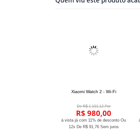
Quem viu este produto ac
 Inteligente Xiaomi Body
Xiaomi Watch 2 - Wi-Fi
COMPRAR
COMPRAR
omposition Scale 2
De R$ 224,72 Por
De R$ 1.101,12 Por
R$ 200,00
R$ 980,00
já com 11% de desconto
Ou
à vista já com 11% de desconto
Ou
 De
R$ 18,73
Sem juros
12x De
R$ 91,76
Sem juros