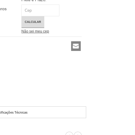
uros
CALCULAR
Não sei meu cep
ificações Técnicas