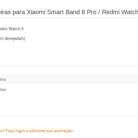
eiras para Xiaomi Smart Band 8 Pro / Redmi Watch
Redmi Watch 4
s) desejada(s)
ina
dias
? Faça login e adicione sua avaliação.