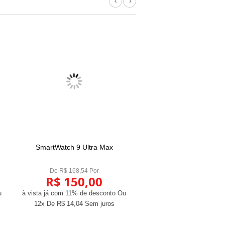
Previous
Next
SmartWatch 9 Ultra Max
Pulseiras 20mm/22mm ma
COMPRAR
COMPRAR
De R$ 168,54 Por
De R$ 39,33 Por
R$ 150,00
R$ 35,00
u
à vista já com 11% de desconto
Ou
à vista já com 11% de des
12x De
R$ 14,04
Sem juros
12x De
R$ 3,28
Sem j