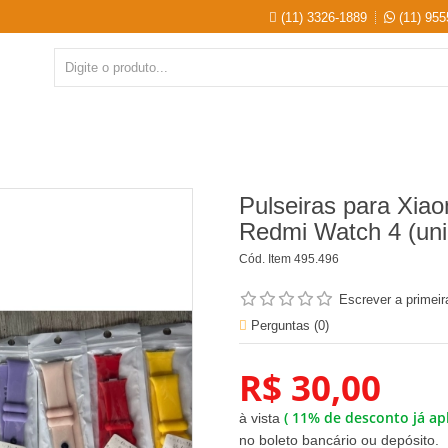
(11) 3326-1889
(11) 955
Pulseiras para Xia
Redmi Watch 4 (un
Cód. Item
495.496
Escrever a primeir
Perguntas (
0
)
R$ 30,00
(
11%
de desconto já ap
à vista
no boleto bancário ou depósito.