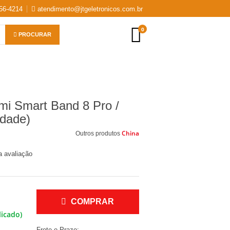
56-4214
atendimento@jtgeletronicos.com.br
0
PROCURAR
omi Smart Band 8 Pro /
idade)
China
Outros produtos
a avaliação
COMPRAR
licado)
Frete e Prazo: