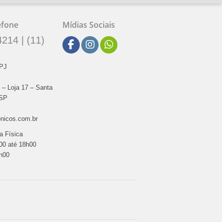
efone
Mídias Sociais
214 | (11)
NPJ
1 – Loja 17 – Santa
/SP
onicos.com.br
a Física
00 até 18h00
h00