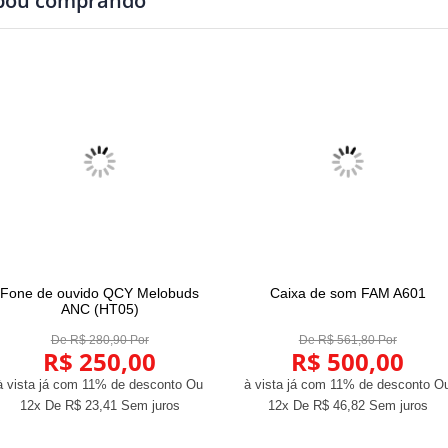
abou comprando
Fone de ouvido QCY Melobuds
Caixa de som FAM A601
COMPRAR
COMPRAR
ANC (HT05)
De R$ 280,90 Por
De R$ 561,80 Por
R$ 250,00
R$ 500,00
à vista já com 11% de desconto
Ou
à vista já com 11% de desconto
O
12x De
R$ 23,41
Sem juros
12x De
R$ 46,82
Sem juros