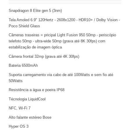
Snapdragon 8 Elite gen 5 (3nm)
Tela Amoled 6.9" 120Hertz - 2608x1200 - HDR10+ / Dolby Vision -
Poco Shield Glass
Câmeras traseiras = pricipal Light Fusion 950 50mp - periscópio
telefoto 50mp - ultra-wide 50mp (grava até 8K 30fps) com
estabilização de imagem óptica
Câmera frontal 32mp (grava até 4K 30fps)
Bateria 6500mAh
Suporta carregamento via cabo de até 100Watts e sem fio até
50Watts
Resistência a água e poeira IP68
Técnologia LiquidCool
NFC, Wi-Fi 7
Alto falante estéreo Bose
Hyper OS 3