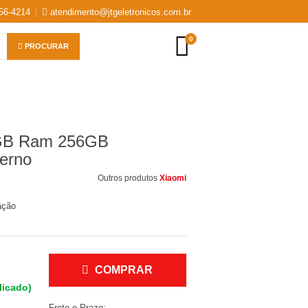
56-4214
atendimento@jtgeletronicos.com.br
0
PROCURAR
2GB Ram 256GB
erno
Outros produtos
Xiaomi
ação
COMPRAR
licado)
Frete e Prazo: