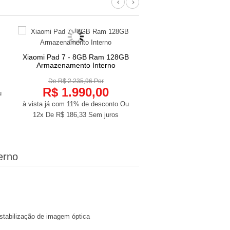
Previous
Next
Xiaomi Pad 7 - 8GB Ram 128GB
Película de vidro para Ta
COMPRAR
COMPRAR
Armazenamento Interno
Pad / Redmi Pa..
De R$ 2.235,96 Por
De R$ 28,09 Por
R$ 1.990,00
R$ 25,00
u
à vista já com 11% de desconto
Ou
à vista já com 11% de des
12x De
R$ 186,33
Sem juros
12x De
R$ 2,34
Sem j
erno
estabilização de imagem óptica