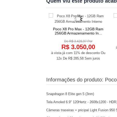
Quem viu este produto aca
Pad 2 - 8GB Ram 256GB
Poco X8 Pro Max - 12GB Ram
COMPRAR
COMPRAR
azenamento Interno
256GB Armazenamento In...
De R$ 1.573,03 Por
De R$ 3.426,97 Por
$ 1.400,00
R$ 3.050,00
já com 11% de desconto
Ou
à vista já com 11% de desconto
Ou
De
R$ 131,09
Sem juros
12x De
R$ 285,58
Sem juros
Informações do produto:
Poco
Snapdragon 8 Elite gen 5 (3nm)
Tela Amoled 6.9" 120Hertz - 2608x1200 - HDR1
Câmeras traseiras = pricipal Light Fusion 950