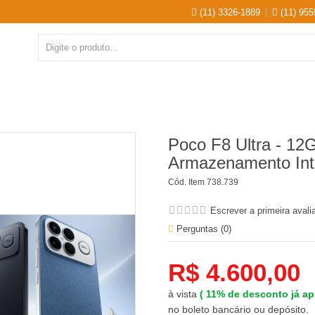
(11) 3326-1889
(11) 955
Poco F8 Ultra - 1
Armazenamento Int
Cód. Item
738.739
Escrever a primeira avali
Perguntas (
0
)
R$ 4.600,00
à vista
(
11%
de desconto já ap
no boleto bancário ou depósito.