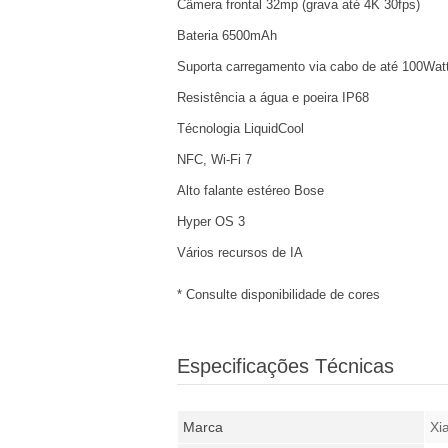
Câmera frontal 32mp (grava até 4K 30fps)
Bateria 6500mAh
Suporta carregamento via cabo de até 100Watt
Resistência a água e poeira IP68
Técnologia LiquidCool
NFC, Wi-Fi 7
Alto falante estéreo Bose
Hyper OS 3
Vários recursos de IA
* Consulte disponibilidade de cores
Especificações Técnicas
Marca
Xi