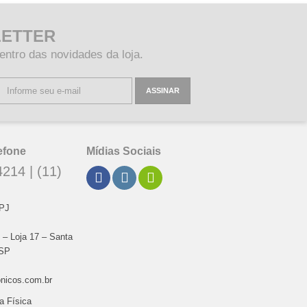
ETTER
entro das novidades da loja.
ASSINAR
efone
Mídias Sociais
214 | (11)
NPJ
1 – Loja 17 – Santa
/SP
onicos.com.br
a Física