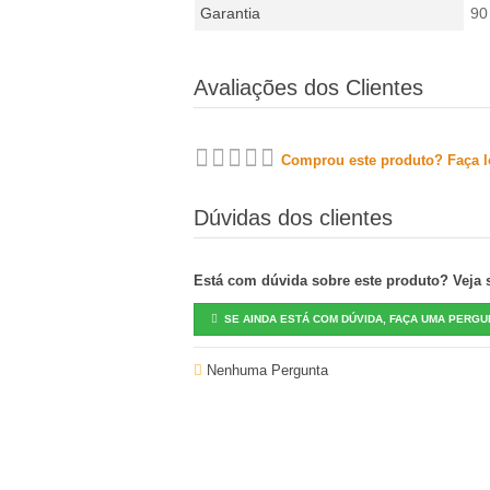
Garantia
90
Avaliações dos Clientes
Comprou este produto? Faça lo
Dúvidas dos clientes
Está com dúvida sobre este produto? Veja se
SE AINDA ESTÁ COM DÚVIDA, FAÇA UMA PERGU
Nenhuma Pergunta