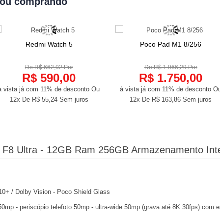
bou comprando
Redmi Watch 5
Poco Pad M1 8/256
COMPRAR
COMPRAR
De R$ 662,92 Por
De R$ 1.966,29 Por
R$ 590,00
R$ 1.750,00
à vista já com 11% de desconto
Ou
à vista já com 11% de desconto
O
12x De
R$ 55,24
Sem juros
12x De
R$ 163,86
Sem juros
 F8 Ultra - 12GB Ram 256GB Armazenamento Int
0+ / Dolby Vision - Poco Shield Glass
 50mp - periscópio telefoto 50mp - ultra-wide 50mp (grava até 8K 30fps) com 