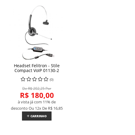
Headset Felitron - Stile
Compact VoIP 01130-2
(0)
De R$ 202,25 Por
R$ 180,00
à vista já com 11% de
desconto
Ou 12x De
R$ 16,85
CARRINHO