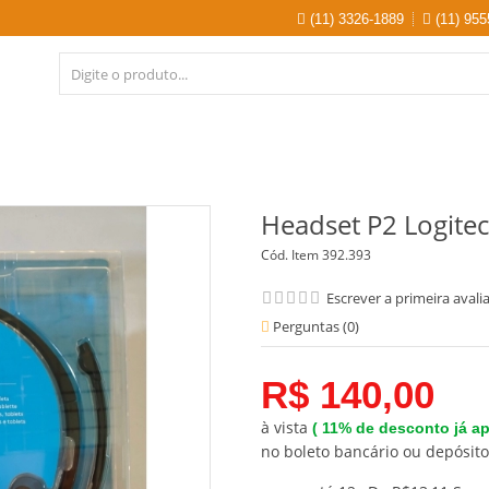
(11) 3326-1889
(11) 955
Headset P2 Logit
Cód. Item
392.393
Escrever a primeira avali
Perguntas (
0
)
R$ 140,00
à vista
(
11%
de desconto já ap
no boleto bancário ou depósito