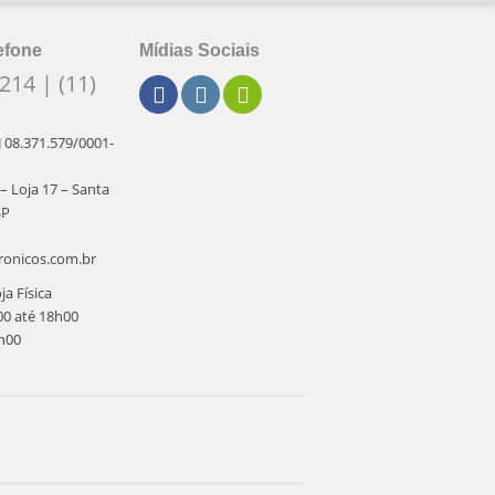
efone
Mídias Sociais
214 | (11)
J 08.371.579/0001-
 – Loja 17 – Santa
SP
ronicos.com.br
a Física
00 até 18h00
h00