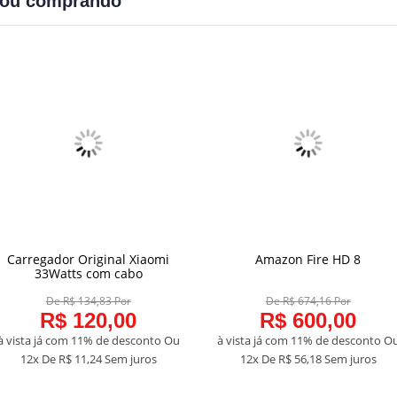
bou comprando
Carregador Original Xiaomi
Amazon Fire HD 8
COMPRAR
COMPRAR
33Watts com cabo
De R$ 134,83 Por
De R$ 674,16 Por
R$ 120,00
R$ 600,00
à vista já com 11% de desconto
Ou
à vista já com 11% de desconto
O
12x De
R$ 11,24
Sem juros
12x De
R$ 56,18
Sem juros