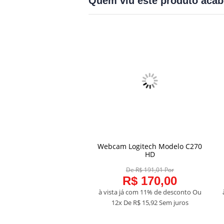
Quem viu este produto aca
JBL Charge 5
Webcam Logitech Modelo C270
COMPRAR
COMPRAR
HD
De R$ 887,64 Por
De R$ 191,01 Por
R$ 790,00
R$ 170,00
já com 11% de desconto
Ou
à vista já com 11% de desconto
Ou
 De
R$ 73,97
Sem juros
12x De
R$ 15,92
Sem juros