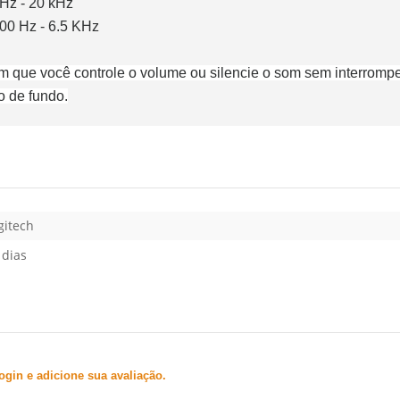
 Hz - 20 kHz
100 Hz - 6.5 KHz
tem que você controle o volume ou silencie o som sem interro
o de fundo.
gitech
 dias
gin e adicione sua avaliação.