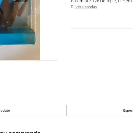
ou em até 12x De R$13,11 Sem 
Ver Parcelas
roduto
Espec