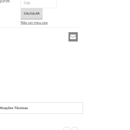
juros
CALCULAR
Não sei meu cep
ificações Técnicas