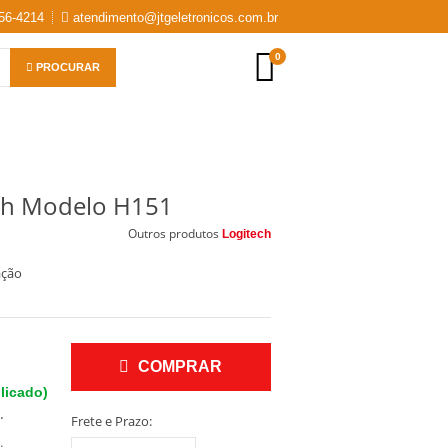
56-4214
atendimento@jtgeletronicos.com.br
0
PROCURAR
ech Modelo H151
Outros produtos
Logitech
ação
COMPRAR
licado)
.
Frete e Prazo: