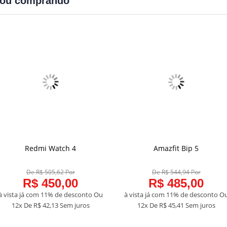
bou comprando
Redmi Watch 4
Amazfit Bip 5
COMPRAR
COMPRAR
De R$ 505,62 Por
De R$ 544,94 Por
R$ 450,00
R$ 485,00
à vista já com 11% de desconto
Ou
à vista já com 11% de desconto
O
12x De
R$ 42,13
Sem juros
12x De
R$ 45,41
Sem juros