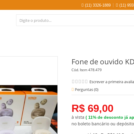
(11) 3326-1889
(11) 955
Fone de ouvido K
Cód. Item
478.479
Escrever a primeira avali
Perguntas (
0
)
R$ 69,00
à vista
(
11%
de desconto já ap
no boleto bancário ou depósito