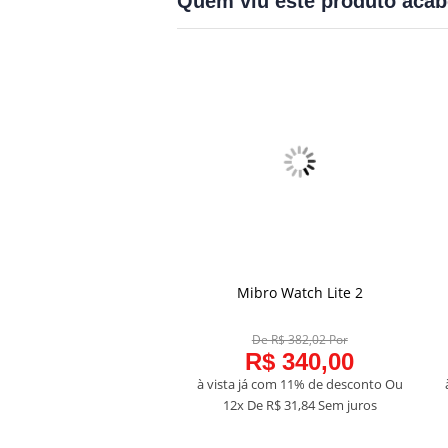
Quem viu este produto aca
Haylou X1 2023
Mibro Watch Lite 2
COMPRAR
COMPRAR
De R$ 168,54 Por
De R$ 382,02 Por
R$ 150,00
R$ 340,00
já com 11% de desconto
Ou
à vista já com 11% de desconto
Ou
 De
R$ 14,04
Sem juros
12x De
R$ 31,84
Sem juros