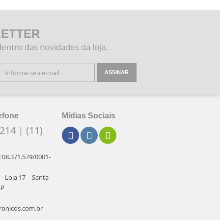
ETTER
dentro das novidades da loja.
ASSINAR
efone
Mídias Sociais
214 | (11)
J 08.371.579/0001-
 – Loja 17 – Santa
SP
ronicos.com.br