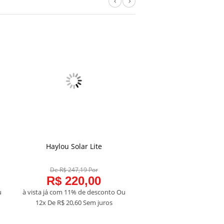
Previous
Next
Haylou Solar Lite
Redmi Buds 5 Pr
COMPRAR
COMPRAR
De R$ 247,19 Por
De R$ 438,20 Por
R$ 220,00
R$ 390,0
u
à vista já com 11% de desconto
Ou
à vista já com 11% de des
12x De
R$ 20,60
Sem juros
12x De
R$ 36,52
Sem j