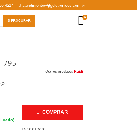
56-4214
atendimento@jtgeletronicos.com.br
0
PROCURAR
D-795
Outros produtos
Kaidi
ação
COMPRAR
licado)
.
Frete e Prazo: