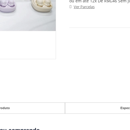
ou em até 12x De R$6,46 Sem j
Ver Parcelas
roduto
Espec