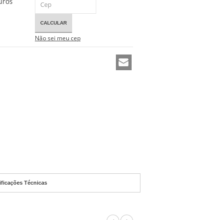
uros
CALCULAR
Não sei meu cep
ificações Técnicas