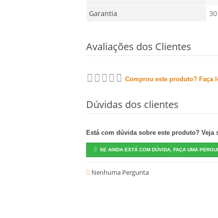
Garantia
30
Avaliações dos Clientes
Comprou este produto? Faça lo
Dúvidas dos clientes
Está com dúvida sobre este produto? Veja se
SE AINDA ESTÁ COM DÚVIDA, FAÇA UMA PERGU
Nenhuma Pergunta