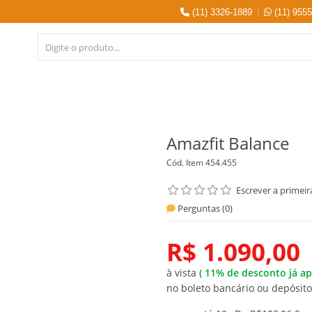
(11) 3326-1889
(11) 955
Amazfit Balance
Cód. Item
454.455
Escrever a primeir
Perguntas (
0
)
R$ 1.090,00
à vista
(
11%
de desconto já ap
no boleto bancário ou depósito