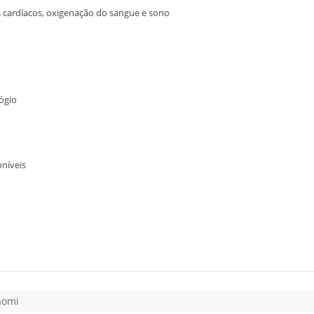
 cardíacos, oxigenação do sangue e sono
ógio
oníveis
aomi