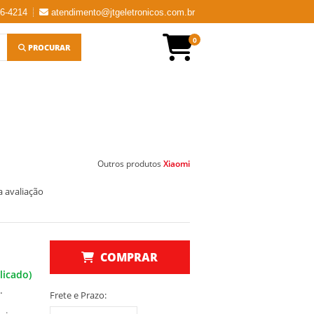
56-4214
atendimento@jtgeletronicos.com.br
0
PROCURAR
Outros produtos
Xiaomi
a avaliação
COMPRAR
licado)
.
Frete e Prazo: