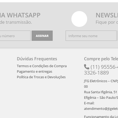
IA WHATSAPP
NEWSL
 de transmissão.
Fique por 
ASSINAR
Dúvidas Frequentes
Compre pelo Tel
(11) 95556-
Termos e Condições de Compra
Pagamento e entregas
3326-1889
Política de Trocas e Devoluções
JTG Eletrônicos – CNP
00
Rua Santa Ifigênia, 51
Efigênia – São Paulo/
E-mail:
atendimento@jtgelet
Funcionamento da Loj