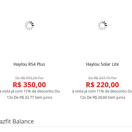
Haylou RS4 Plus
Haylou Solar Lite
COMPRAR
COMPRAR
De R$ 393,26 Por
De R$ 247,19 Por
R$ 350,00
R$ 220,00
à vista já com 11% de desconto
Ou
à vista já com 11% de desconto
O
12x De
R$ 32,77
Sem juros
12x De
R$ 20,60
Sem juros
zfit Balance