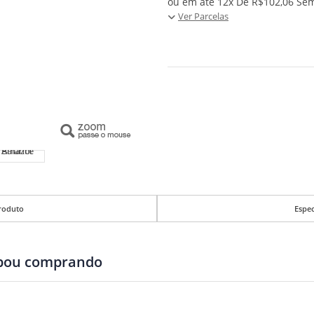
ou em até 12x De R$102,06 Sem
Ver Parcelas
roduto
Espec
abou comprando