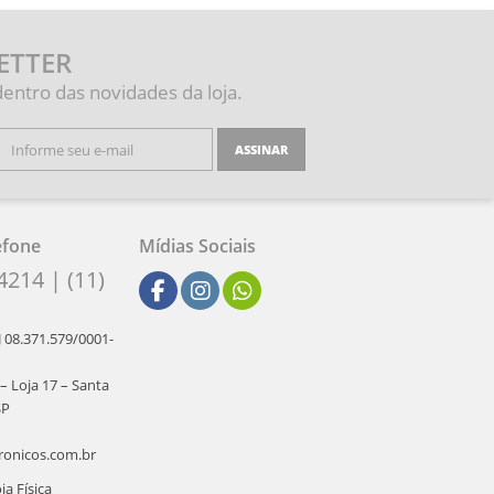
ETTER
dentro das novidades da loja.
ASSINAR
efone
Mídias Sociais
4214 | (11)
J 08.371.579/0001-
 – Loja 17 – Santa
SP
ronicos.com.br
a Física