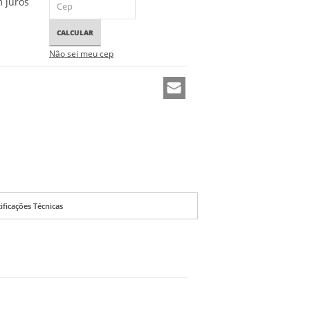
 juros
CALCULAR
Não sei meu cep
ificações Técnicas